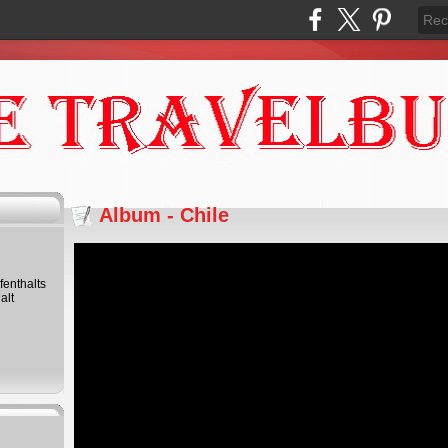
Album - Chile
fenthalts
alt