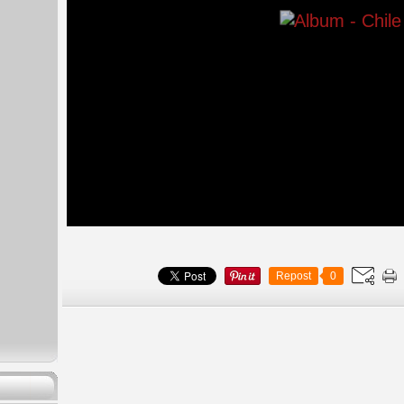
Repost
0