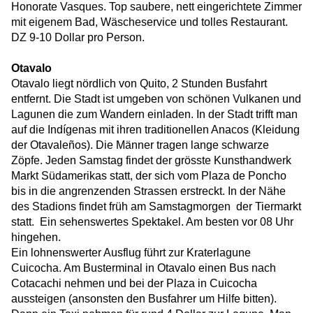
Honorate Vasques. Top saubere, nett eingerichtete Zimmer
mit eigenem Bad, Wäscheservice und tolles Restaurant.
DZ 9-10 Dollar pro Person.
Otavalo
Otavalo liegt nördlich von Quito, 2 Stunden Busfahrt
entfernt. Die Stadt ist umgeben von schönen Vulkanen und
Lagunen die zum Wandern einladen. In der Stadt trifft man
auf die Indígenas mit ihren traditionellen Anacos (Kleidung
der Otavaleños). Die Männer tragen lange schwarze
Zöpfe. Jeden Samstag findet der grösste Kunsthandwerk
Markt Südamerikas statt, der sich vom Plaza de Poncho
bis in die angrenzenden Strassen erstreckt. In der Nähe
des Stadions findet früh am Samstagmorgen
der Tiermarkt
statt.
Ein sehenswertes Spektakel. Am besten vor 08 Uhr
hingehen.
Ein lohnenswerter Ausflug führt zur Kraterlagune
Cuicocha. Am Busterminal in Otavalo einen Bus nach
Cotacachi nehmen und bei der Plaza in Cuicocha
aussteigen (ansonsten den Busfahrer um Hilfe bitten).