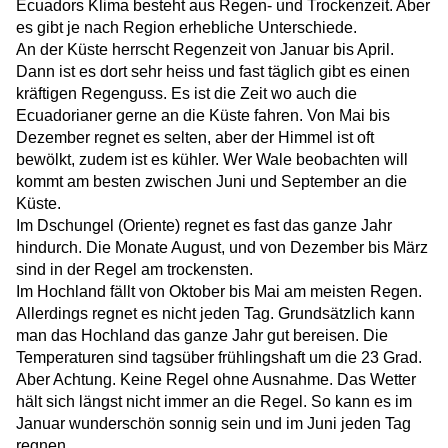
Ecuadors Klima besteht aus Regen- und Trockenzeit. Aber
es gibt je nach Region erhebliche Unterschiede.
An der Küste herrscht Regenzeit von Januar bis April.
Dann ist es dort sehr heiss und fast täglich gibt es einen
kräftigen Regenguss. Es ist die Zeit wo auch die
Ecuadorianer gerne an die Küste fahren. Von Mai bis
Dezember regnet es selten, aber der Himmel ist oft
bewölkt, zudem ist es kühler. Wer Wale beobachten will
kommt am besten zwischen Juni und September an die
Küste.
Im Dschungel (Oriente) regnet es fast das ganze Jahr
hindurch. Die Monate August, und von Dezember bis März
sind in der Regel am trockensten.
Im Hochland fällt von Oktober bis Mai am meisten Regen.
Allerdings regnet es nicht jeden Tag. Grundsätzlich kann
man das Hochland das ganze Jahr gut bereisen. Die
Temperaturen sind tagsüber frühlingshaft um die 23 Grad.
Aber Achtung. Keine Regel ohne Ausnahme. Das Wetter
hält sich längst nicht immer an die Regel. So kann es im
Januar wunderschön sonnig sein und im Juni jeden Tag
regnen.