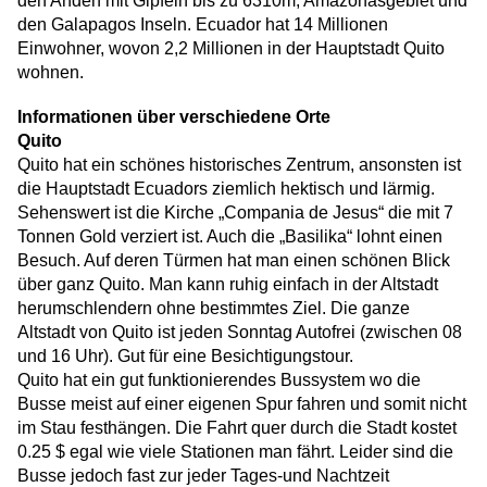
den Anden mit Gipfeln bis zu 6310m, Amazonasgebiet und
den Galapagos Inseln. Ecuador hat 14 Millionen
Einwohner, wovon 2,2 Millionen in der Hauptstadt Quito
wohnen.
Informationen über verschiedene Orte
Quito
Quito hat ein schönes historisches Zentrum, ansonsten ist
die Hauptstadt Ecuadors ziemlich hektisch und lärmig.
Sehenswert ist die Kirche „Compania de Jesus“ die mit 7
Tonnen Gold verziert ist. Auch die „Basilika“ lohnt einen
Besuch. Auf deren Türmen hat man einen schönen Blick
über ganz Quito. Man kann ruhig einfach in der Altstadt
herumschlendern ohne bestimmtes Ziel. Die ganze
Altstadt von Quito ist jeden Sonntag Autofrei (zwischen 08
und 16 Uhr). Gut für eine Besichtigungstour.
Quito hat ein gut funktionierendes Bussystem wo die
Busse meist auf einer eigenen Spur fahren und somit nicht
im Stau festhängen. Die Fahrt quer durch die Stadt kostet
0.25 $ egal wie viele Stationen man fährt. Leider sind die
Busse jedoch fast zur jeder Tages-und Nachtzeit