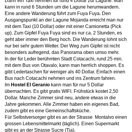
Dann ein Taxi nehmen für rund 4 Dollar zur Lagune. Man
kann in rund 6 Stunden um die Lagune herumwandern.
Eine andere Wanderung führt zum Fuya Fuya. Den
Ausgangspunkt an der Lagune Mojanda erreicht man nur
mit dem Taxi (10 Dollar) oder mit einer Camionetta (Pick
up). Zum Gipfel Fuya Fuya sind es nur ca. 2 Stunden, es
geht aber immer den Berg hoch. Die Wanderung lohnt sich
nur bei sehr gutem Wetter. Der Weg zum Gipfel ist nicht
besonders aufregend, das Panorama oben umso mehr.
In der für Leder berühmten Stadt Cotacachi, rund 25 min.
mit dem Bus von Otavalo, kann man herrlich shoppen. Es
gibt Ledertaschen für weniger als 40 Dollar. Einfach einen
Bus nach Cotacachi nehmen und ins Zentrum fahren.
Im
Hostel El Geranio
kann man für nur 5 Dollar
übernachten. Es gibt gratis WIFI. Frühstück kostet 2,50
Dollar. Manche Zimmer sind neu, andere etwas in die
Jahre gekommen. Alle Zimmer haben ein eigenes Bad,
zudem gibt es eine Gemeinschaftsküche.
Für Selbstversorger gibt es an der Strasse
Montalvo einen
grossen Lebensmittelmarkt (täglich). Einen Supermarkt
gibt es an der Strasse Sucre (Tia).