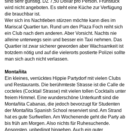
sind sehr günstig. DZ 7,50 Dollar pro Person. Frühstück
wird nicht angeboten. Es steht eine Küche zur Verfügung
die brauchbar ist.
Wer sich ins Nachtleben stürzen möchte kann dies im
Mariscal Quartier tun. Rund um den Plaza Foch reiht sich
ein Club nach dem anderen. Aber Vorsicht. Nachts nie
alleine unterwegs sein und besser ein Taxi nehmen. Das
Quartier ist zwar sicherer geworden aber Wachsamkeit ist
trotzdem nötig und auf die vielerorts postierte Polizei sollte
man sich auch nicht verlassen.
Montañita
Ein kleines, verrücktes Hippie Partydorf mit vielen Clubs
und Restaurants. Die berühmteste Strasse ist die Calle de
cocteles (Cocktail Strasse) mit vielen tollen Cocktails unter
freiem Himmel. Eine wunderschöne Unterkunft sind die
Montañita Cabanas, die jedoch bevorzugt für Studenten
der Montañita Spanish School reserviert sind. Am Strand
hat es gute Surfwellen. Am Wochenende geht die Party ab
bis früh am Morgen. Also nichts für Ruhesuchende.
Ansonsten, unbedingt hingehen. Auch ein guter