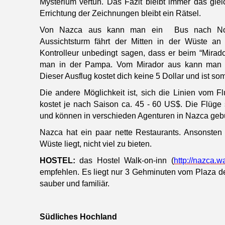
Mysterium vertun. Das Fazit bleibt immer das gle
Errichtung der Zeichnungen bleibt ein Rätsel.
Von Nazca aus kann man ein
Bus nach No
Aussichtsturm fährt der Mitten in der Wüste a
Kontrolleur unbedingt sagen, dass er beim “Mirador
man in der Pampa. Vom Mirador aus kann man 
Dieser Ausflug kostet dich keine 5 Dollar und ist som
Die andere Möglichkeit ist, sich die Linien vom 
kostet je nach Saison ca. 45 - 60 US$. Die Flüge
und können in verschieden Agenturen in Nazca geb
Nazca hat ein paar nette Restaurants. Ansonsten h
Wüste liegt, nicht viel zu bieten.
HOSTEL:
das Hostel Walk-on-inn (
http://nazca.
empfehlen. Es liegt nur 3 Gehminuten vom Plaza de 
sauber und familiär.
Südliches Hochland