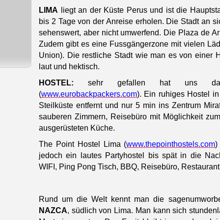
LIMA
liegt an der Küste Perus und ist die Haupts
bis 2 Tage von der Anreise erholen. Die Stadt an s
sehenswert, aber nicht umwerfend. Die Plaza de Arm
Zudem gibt es eine Fussgängerzone mit vielen Läd
Union). Die restliche Stadt wie man es von einer H
laut und hektisch.
HOSTEL:
sehr gefallen hat uns das
(
www.eurobackpackers.com
). Ein ruhiges Hostel i
Steilküste entfernt und nur 5 min ins Zentrum Miraf
sauberen Zimmern,
Reisebüro mit Möglichkeit zum
ausgerüsteten Küche.
The Point Hostel Lima (
www.thepointhostels.com
)
jedoch ein lautes Partyhostel bis spät in die Nac
WIFI, Ping Pong Tisch, BBQ, Reisebüro, Restaurant
Rund um die Welt kennt man die sagenumworbe
NAZCA
, südlich von Lima. Man kann sich stundenl