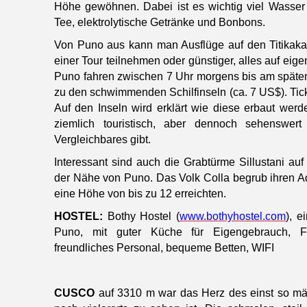
Höhe gewöhnen. Dabei ist es wichtig viel Wasser
Tee, elektrolytische Getränke und Bonbons.
Von Puno aus kann man Ausflüge auf den Titikak
einer Tour teilnehmen oder günstiger, alles auf ei
Puno fahren zwischen 7 Uhr morgens bis am späte
zu den schwimmenden Schilfinseln (ca. 7 US$). Ti
Auf den Inseln wird erklärt wie diese erbaut werd
ziemlich touristisch, aber dennoch sehenswe
Vergleichbares gibt.
Interessant sind auch die Grabtürme Sillustani a
der Nähe von Puno. Das Volk Colla begrub ihren A
eine Höhe von bis zu 12 erreichten.
HOSTEL:
Bothy Hostel (
www.bothyhostel.com
), e
Puno, mit guter Küche für Eigengebrauch, F
freundliches Personal, bequeme Betten, WIFI
CUSCO
auf 3310 m war das Herz des einst so mä