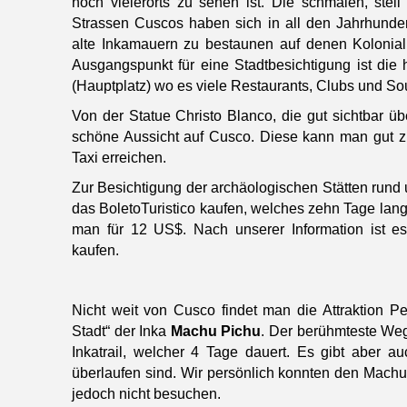
noch vielerorts zu sehen ist. Die schmalen, stei
Strassen Cuscos haben sich in all den Jahrhunder
alte Inkamauern zu bestaunen auf denen Kolonialb
Ausgangspunkt für eine Stadtbesichtigung ist die
(Hauptplatz) wo es viele Restaurants, Clubs und So
Von der Statue Christo Blanco, die gut sichtbar üb
schöne Aussicht auf Cusco. Diese kann man gut z
Taxi erreichen.
Zur Besichtigung der archäologischen Stätten run
das BoletoTuristico kaufen, welches zehn Tage lang
man für 12 US$. Nach unserer Information ist es 
kaufen.
Nicht weit von Cusco findet man die Attraktion Per
Stadt“ der Inka
Machu Pichu
. Der berühmteste Weg
Inkatrail, welcher 4 Tage dauert. Es gibt aber auc
überlaufen sind. Wir persönlich konnten den Mach
jedoch nicht besuchen.