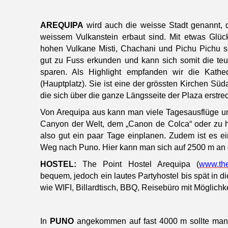
AREQUIPA
wird auch die weisse Stadt genannt, 
weissem Vulkanstein erbaut sind. Mit etwas Gl
hohen Vulkane Misti, Chachani und Pichu Pichu 
gut zu Fuss erkunden und kann sich somit die te
sparen. Als Highlight empfanden wir die Kath
(Hauptplatz). Sie ist eine der grössten Kirchen Sü
die sich über die ganze Längsseite der Plaza erstre
Von Arequipa aus kann man viele Tagesausflüge un
Canyon der Welt, dem „Canon de Colca“ oder zu 
also gut ein paar Tage einplanen. Zudem ist es e
Weg nach Puno. Hier kann man sich auf 2500 m an d
HOSTEL:
The Point Hostel Arequipa (
www.the
bequem, jedoch ein lautes Partyhostel bis spät in d
wie WIFI, Billardtisch, BBQ, Reisebüro mit Möglichk
In
PUNO
angekommen auf fast 4000 m sollte man 