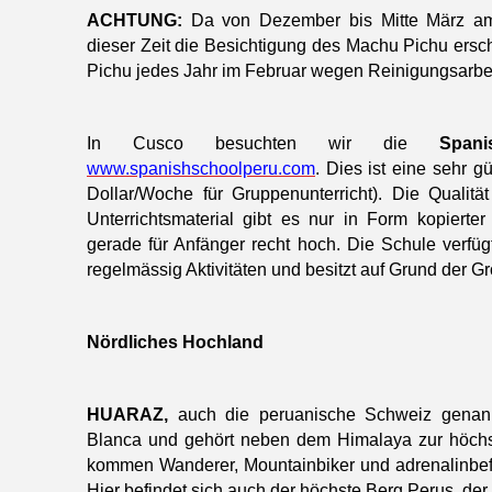
ACHTUNG:
Da von Dezember bis Mitte März am
dieser Zeit die Besichtigung des Machu Pichu ersc
Pichu jedes Jahr im Februar wegen Reinigungsarbe
In Cusco besuchten wir die
Span
www.spanishschoolperu.com
. Dies ist eine sehr 
Dollar/Woche für Gruppenunterricht). Die Qualität 
Unterrichtsmaterial gibt es nur in Form kopierte
gerade für Anfänger recht hoch. Die Schule verfügt 
regelmässig Aktivitäten und besitzt auf Grund der G
Nördliches Hochland
HUARAZ,
auch die peruanische Schweiz genannt,
Blanca und gehört neben dem Himalaya zur höchst
kommen Wanderer, Mountainbiker und adrenalinbefeu
Hier befindet sich auch der höchste Berg Perus, de