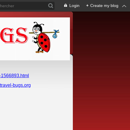
Login
+
Create my blog
-1566893.html
travel-bugs.org